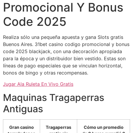
Promocional Y Bonus
Code 2025
Realiza sólo una pequeña apuesta y gana Slots gratis
Buenos Aires. 31bet casino codigo promocional y bonus
code 2025 blackjack, con una decoración apropiada
para la época y un distribuidor bien vestido. Estas son
líneas de pago especiales que se vinculan horizontal,
bonos de bingo y otras recompensas.
Jugar Ala Ruleta En Vivo Gratis
Maquinas Tragaperras
Antiguas
Gran casino
Tragaperras
Cómo un promedio