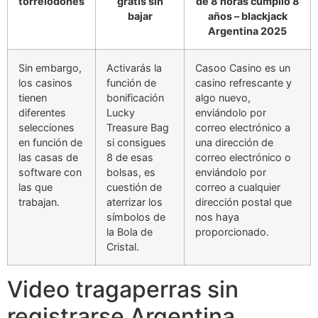
torrelodones
gratis sin
de 8 horas cumplió 8
bajar
años – blackjack
Argentina 2025
Sin embargo,
Activarás la
Casoo Casino es un
los casinos
función de
casino refrescante y
tienen
bonificación
algo nuevo,
diferentes
Lucky
enviándolo por
selecciones
Treasure Bag
correo electrónico a
en función de
si consigues
una dirección de
las casas de
8 de esas
correo electrónico o
software con
bolsas, es
enviándolo por
las que
cuestión de
correo a cualquier
trabajan.
aterrizar los
dirección postal que
símbolos de
nos haya
la Bola de
proporcionado.
Cristal.
Video tragaperras sin
registrarse Argentina