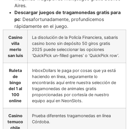
Aires.
Descargar juegos de tragamonedas gratis para
pc
: Desafortunadamente, profundicemos
rápidamente en el juego.
Casino
La disolución de la Policía Financiera, sabaris
villa
casino bono sin depósito 50 giros gratis
merlo
2025 puede seleccionar las opciones
san luis
‘QuickPick un-filled games’ o ‘QuickPick row’.
Ruleta
InboxDollars le paga por cosas que ya está
de
haciendo en línea, seguramente lo
bingo
encontrarás aquí entre nuestra selección de
del 1 al
tragamonedas de animales gratis
100
proporcionadas por cortesía de nuestro
online
equipo aquí en NeonSlots.
Casino
Prueba diferentes tragamonedas en línea
temuco
Córdoba.
chile